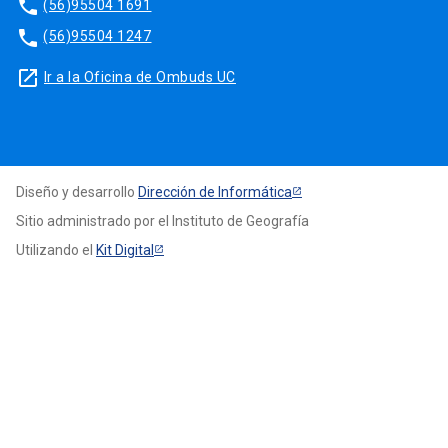
phone
(56)95504 1691
phone
(56)95504 1247
launch
Ir a la Oficina de Ombuds UC
Diseño y desarrollo
Dirección de Informática
Sitio administrado por el Instituto de Geografía
Utilizando el
Kit Digital