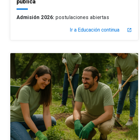
pública
Admisión 2026:
postulaciones abiertas
Ir a Educación continua
launch