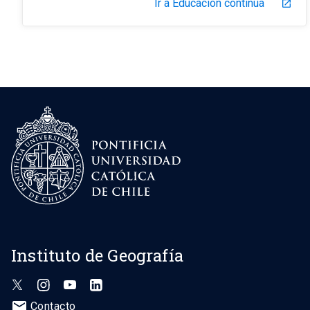
Ir a Educación continua
launch
Instituto de Geografía
mail
Contacto