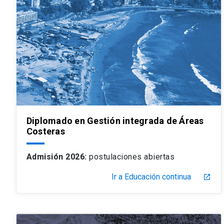
Diplomado en Gestión integrada de Áreas
Costeras
Admisión 2026:
postulaciones abiertas
Ir a Educación continua
launch