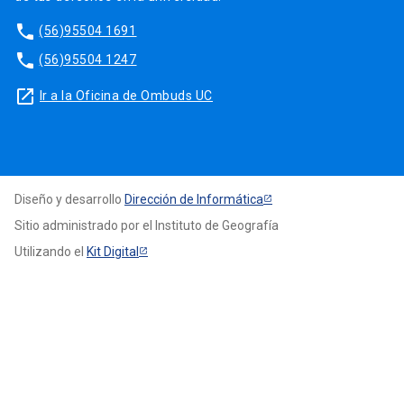
phone
(56)95504 1691
phone
(56)95504 1247
launch
Ir a la Oficina de Ombuds UC
Diseño y desarrollo
Dirección de Informática
Sitio administrado por el Instituto de Geografía
Utilizando el
Kit Digital