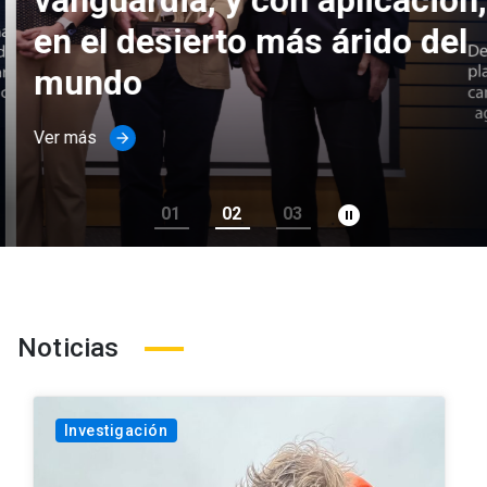
vanguardia, y con aplicación,
en el desierto más árido del
mundo
Ver más
arrow_forward
pause_circle_filled
01
02
03
Noticias
Investigación