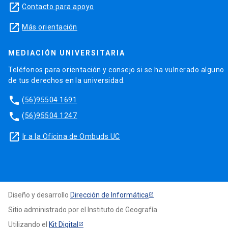
launch
Contacto para apoyo
launch
Más orientación
MEDIACIÓN UNIVERSITARIA
Teléfonos para orientación y consejo si se ha vulnerado alguno
de tus derechos en la universidad.
phone
(56)95504 1691
phone
(56)95504 1247
launch
Ir a la Oficina de Ombuds UC
Diseño y desarrollo
Dirección de Informática
Sitio administrado por el Instituto de Geografía
Utilizando el
Kit Digital