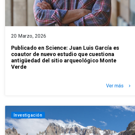
20 Marzo, 2026
Publicado en Science: Juan Luis García es
coautor de nuevo estudio que cuestiona
antigüedad del sitio arqueológico Monte
Verde
Ver más
keyboard_arrow_right
Investigación