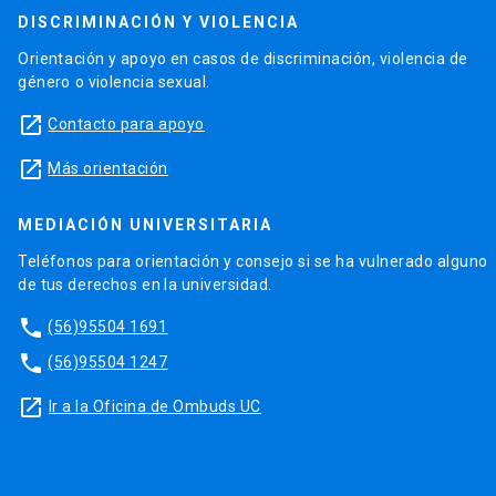
DISCRIMINACIÓN Y VIOLENCIA
Orientación y apoyo en casos de discriminación, violencia de
género o violencia sexual.
launch
Contacto para apoyo
launch
Más orientación
MEDIACIÓN UNIVERSITARIA
Teléfonos para orientación y consejo si se ha vulnerado alguno
de tus derechos en la universidad.
phone
(56)95504 1691
phone
(56)95504 1247
launch
Ir a la Oficina de Ombuds UC