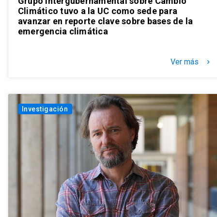
Grupo Intergubernamental sobre Cambio
Climático tuvo a la UC como sede para
avanzar en reporte clave sobre bases de la
emergencia climática
Ver más
keyboard_arrow_right
Investigación