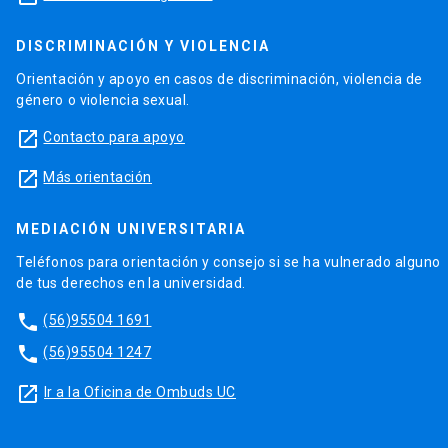
DISCRIMINACIÓN Y VIOLENCIA
Orientación y apoyo en casos de discriminación, violencia de
género o violencia sexual.
launch
Contacto para apoyo
launch
Más orientación
MEDIACIÓN UNIVERSITARIA
Teléfonos para orientación y consejo si se ha vulnerado alguno
de tus derechos en la universidad.
phone
(56)95504 1691
phone
(56)95504 1247
launch
Ir a la Oficina de Ombuds UC