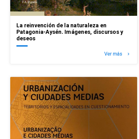
La reinvención de la naturaleza en
Patagonia-Aysén. Imágenes, discursos y
deseos
Ver más
keyboard_arrow_right