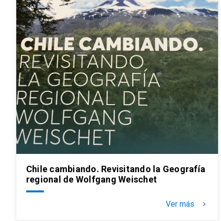
Chile cambiando. Revisitando la Geografía
regional de Wolfgang Weischet
Ver más
keyboard_arrow_right