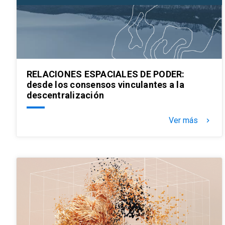
RELACIONES ESPACIALES DE PODER:
desde los consensos vinculantes a la
descentralización
Ver más
keyboard_arrow_right