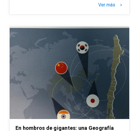
Ver más
keyboard_arrow_right
En hombros de gigantes: una Geografía