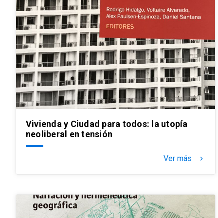
Vivienda y Ciudad para todos: la utopía
neoliberal en tensión
Ver más
keyboard_arrow_right