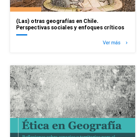
(Las) otras geografías en Chile.
Perspectivas sociales y enfoques críticos
Ver más
keyboard_arrow_right