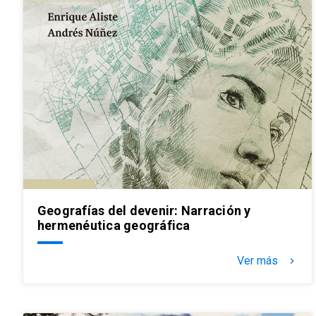
Geografías del devenir: Narración y
hermenéutica geográfica
Ver más
keyboard_arrow_right