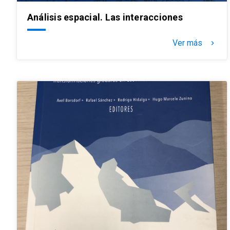
Análisis espacial. Las interacciones
Ver más
keyboard_arrow_right