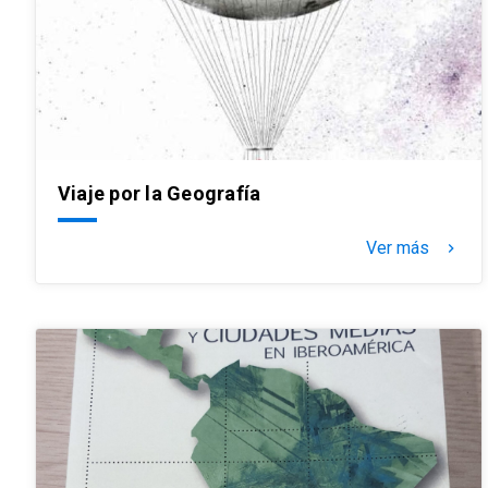
Viaje por la Geografía
Ver más
keyboard_arrow_right