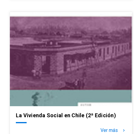
La Vivienda Social en Chile (2ª Edición)
Ver más
keyboard_arrow_right