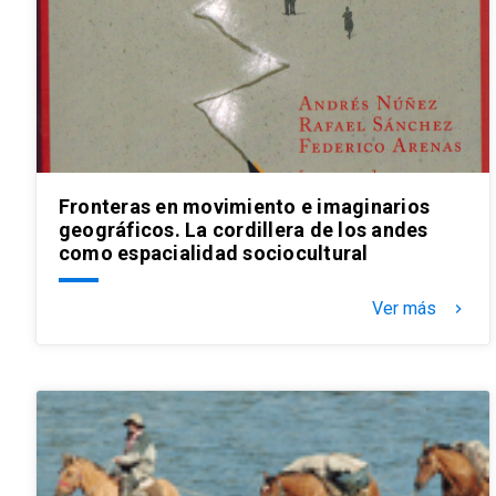
Fronteras en movimiento e imaginarios
geográficos. La cordillera de los andes
como espacialidad sociocultural
Ver más
keyboard_arrow_right