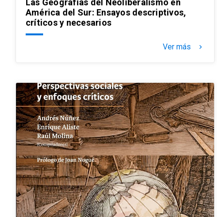
Las Geografías del Neoliberalismo en
América del Sur: Ensayos descriptivos,
críticos y necesarios
Ver más
keyboard_arrow_right