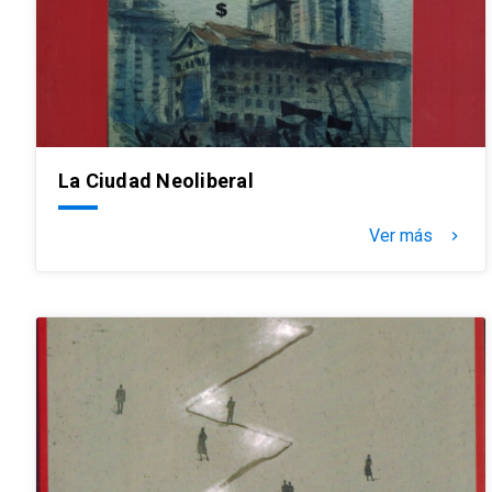
La Ciudad Neoliberal
Ver más
keyboard_arrow_right