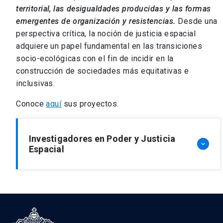
territorial, las desigualdades producidas y las formas
Camilo Del Río
emergentes de organización y resistencias.
Desde una
Ver perfil
arrow_forward
perspectiva crítica, la noción de justicia espacial
adquiere un papel fundamental en las transiciones
socio-ecológicas con el fin de incidir en la
Marcelo Lagos
construcción de sociedades más equitativas e
Ver perfil
arrow_forward
inclusivas.
Conoce
aquí
sus proyectos.
Investigadores en Poder y Justicia
keyboard_arrow_down
Espacial
Magdalena Fuentealba