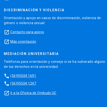
Ver perfil
arrow_forward
DISCRIMINACIÓN Y VIOLENCIA
Orientación y apoyo en casos de discriminación, violencia de
género o violencia sexual.
launch
Contacto para apoyo
Jonathan Barton
launch
Ver perfil
Más orientación
arrow_forward
MEDIACIÓN UNIVERSITARIA
Teléfonos para orientación y consejo si se ha vulnerado alguno
Pablo Osses
de tus derechos en la universidad.
Ver perfil
arrow_forward
phone
(56)95504 1691
phone
(56)95504 1247
launch
Ir a la Oficina de Ombuds UC