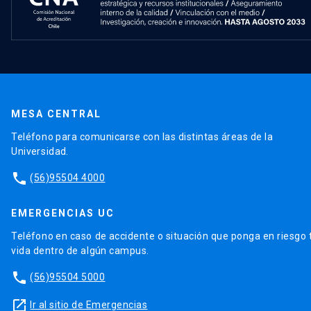
Jorge Qüense
Ver perfil
arrow_forward
MESA CENTRAL
Teléfono para comunicarse con las distintas áreas de la
Juan Pablo Astaburuaga
Universidad.
Ver perfil
arrow_forward
phone
(56)95504 4000
EMERGENCIAS UC
Fabrice Lambert
Teléfono en caso de accidente o situación que ponga en riesgo 
Ver perfil
arrow_forward
vida dentro de algún campus.
phone
(56)95504 5000
Rafael Sánchez
launch
Ir al sitio de Emergencias