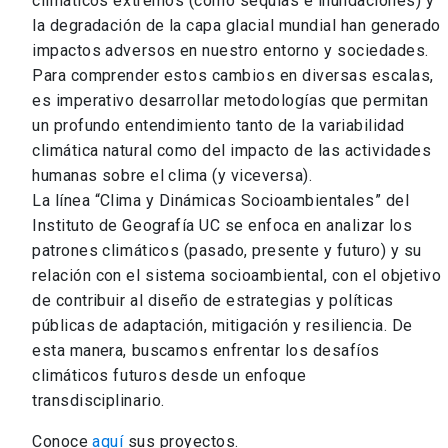
climáticos extremos (como sequías e inundaciones) y
la degradación de la capa glacial mundial han generado
impactos adversos en nuestro entorno y sociedades.
Para comprender estos cambios en diversas escalas,
es imperativo desarrollar metodologías que permitan
un profundo entendimiento tanto de la variabilidad
climática natural como del impacto de las actividades
humanas sobre el clima (y viceversa).
La línea “Clima y Dinámicas Socioambientales” del
Instituto de Geografía UC se enfoca en analizar los
Cristian Henríquez
patrones climáticos (pasado, presente y futuro) y su
Ver perfil
arrow_forward
relación con el sistema socioambiental, con el objetivo
de contribuir al diseño de estrategias y políticas
públicas de adaptación, mitigación y resiliencia. De
esta manera, buscamos enfrentar los desafíos
climáticos futuros desde un enfoque
transdisciplinario.
Conoce
aquí
sus proyectos.