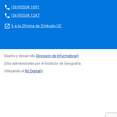
phone
(56)95504 1691
phone
(56)95504 1247
launch
Ir a la Oficina de Ombuds UC
Diseño y desarrollo
Dirección de Informática
Sitio administrado por el Instituto de Geografía
Utilizando el
Kit Digital