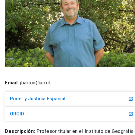
Email:
jbarton@uc.cl.
Poder y Justicia Espacial
launch
ORCID
launch
Descripción:
Profesor titular en el Instituto de Geografía