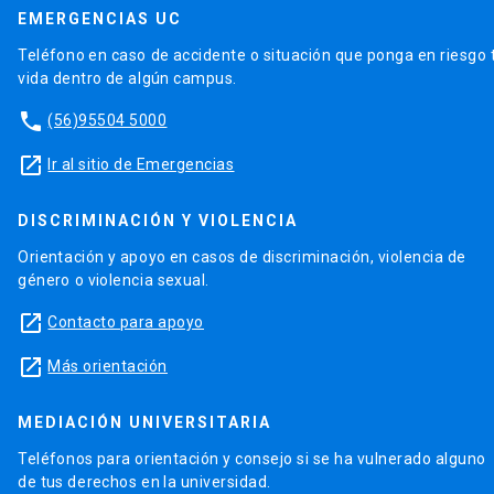
EMERGENCIAS UC
China´s Dragon Doctrine for Latin America.’
Political
Geography
65, 77-87.
Teléfono en caso de accidente o situación que ponga en riesgo 
vida dentro de algún campus.
2017 - Steiniger, S., de la Fuente, H., Fuentes, C.,
phone
(56)95504 5000
Barton, J.R. and Muñoz, JC. ‘Building a geographic
launch
data repository for urban research with free
Ir al sitio de Emergencias
software-learning from
Observatorio.cedeus.cl
’
The
International Archives of Photogrammetry, Remote
DISCRIMINACIÓN Y VIOLENCIA
Sensing and Spatial Information Sciences
42, 147.
Orientación y apoyo en casos de discriminación, violencia de
género o violencia sexual.
launch
Contacto para apoyo
launch
Más orientación
MEDIACIÓN UNIVERSITARIA
Teléfonos para orientación y consejo si se ha vulnerado alguno
de tus derechos en la universidad.