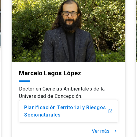
Marcelo Lagos López
Doctor en Ciencias Ambientales de la
Universidad de Concepción.
Planificación Territorial y Riesgos
launch
Socionaturales
Ver más
keyboard_arrow_right