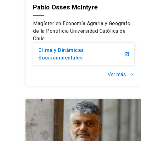
Pablo Osses McIntyre
Magíster en Economía Agraria y Geógrafo
de la Pontificia Universidad Católica de
Chile.
Clima y Dinámicas
launch
Socioambientales
Ver más
keyboard_arrow_right