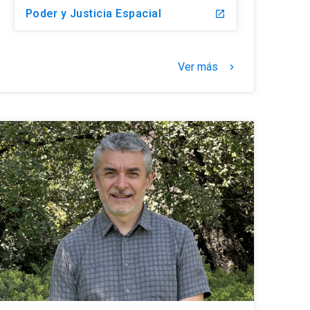
Poder y Justicia Espacial
launch
Ver más
keyboard_arrow_right