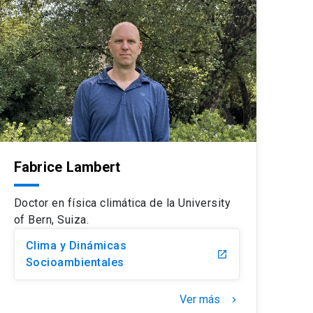
Fabrice Lambert
Doctor en física climática de la University
of Bern, Suiza.
Clima y Dinámicas
launch
Socioambientales
Ver más
keyboard_arrow_right