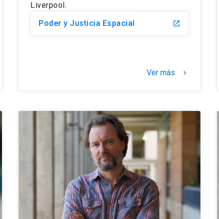
Liverpool.
Poder y Justicia Espacial
launch
Ver más
keyboard_arrow_right