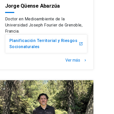
Jorge Qüense Abarzúa
Doctor en Medioambiente de la
Universidad Joseph Fourier de Grenoble,
Francia.
Planificación Territorial y Riesgos
launch
Socionaturales
Ver más
keyboard_arrow_right