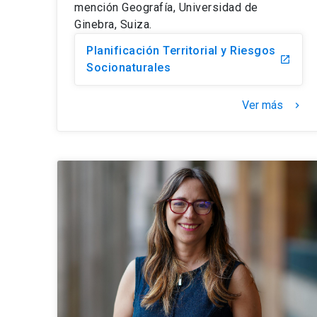
mención Geografía, Universidad de
Ginebra, Suiza.
Planificación Territorial y Riesgos
launch
Socionaturales
Ver más
keyboard_arrow_right