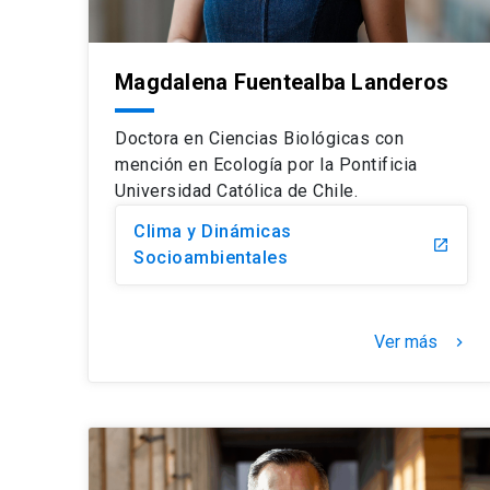
Magdalena Fuentealba Landeros
Doctora en Ciencias Biológicas con
mención en Ecología por la Pontificia
Universidad Católica de Chile.
Clima y Dinámicas
launch
Socioambientales
Ver más
keyboard_arrow_right