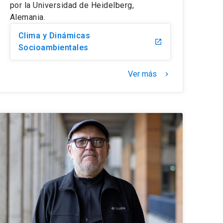
por la Universidad de Heidelberg,
Alemania.
Clima y Dinámicas
launch
Socioambientales
Ver más
keyboard_arrow_right