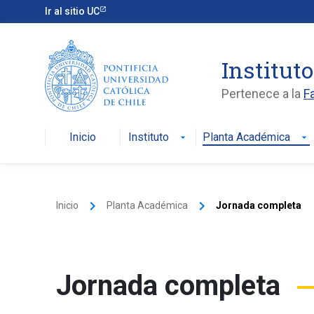
Ir al sitio UC
Institut
Pertenece a la
F
Inicio
Instituto
Planta Académica
arrow_drop_down
arrow_drop_down
keyboard_arrow_right
keyboard_arrow_right
Inicio
Planta Académica
Jornada completa
Jornada completa