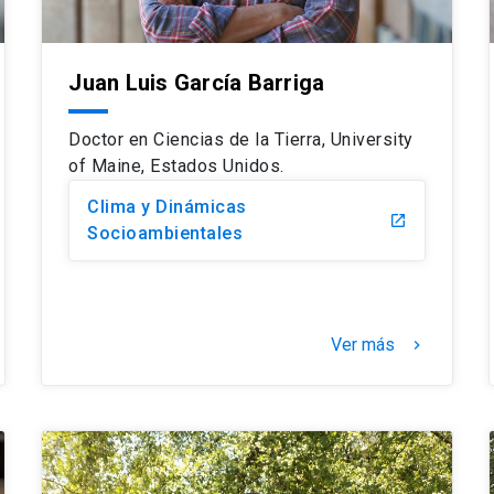
Juan Luis García Barriga
Doctor en Ciencias de la Tierra, University
of Maine, Estados Unidos.
Clima y Dinámicas
launch
Socioambientales
Ver más
keyboard_arrow_right