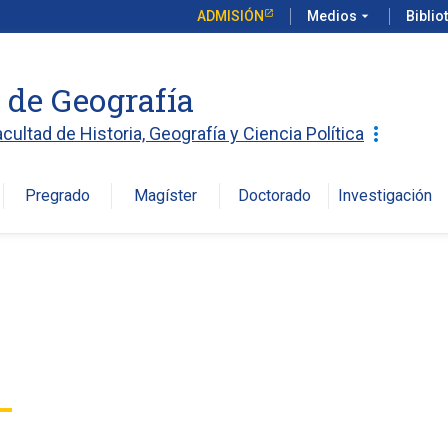
ADMISIÓN
Medios
arrow_drop_down
Biblio
o de Geografía
more_vert
acultad de Historia, Geografía y Ciencia Política
Pregrado
Magíster
Doctorado
Investigación
arro