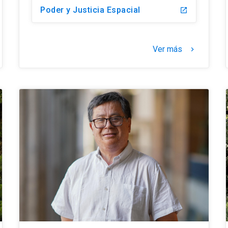
Poder y Justicia Espacial
launch
Ver más
keyboard_arrow_right