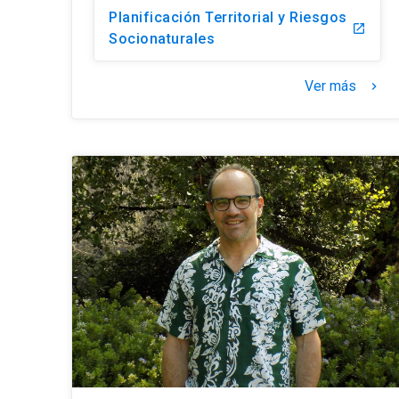
Planificación Territorial y Riesgos
launch
Socionaturales
Ver más
keyboard_arrow_right