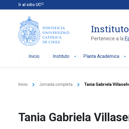
Ir al sitio UC
Institut
Pertenece a la
F
Inicio
Instituto
Planta Académica
arrow_drop_down
arrow_drop_down
keyboard_arrow_right
keyboard_arrow_right
Inicio
Jornada completa
Tania Gabriela Villase
Tania Gabriela Villas