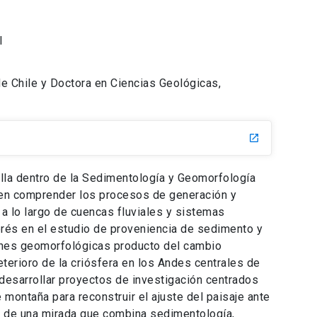
l
e Chile y Doctora en Ciencias Geológicas,
launch
lla dentro de la Sedimentología y Geomorfología
a en comprender los procesos de generación y
a lo largo de cuencas fluviales y sistemas
erés en el estudio de proveniencia de sedimento y
ones geomorfológicas producto del cambio
deterioro de la criósfera en los Andes centrales de
 desarrollar proyectos de investigación centrados
 montaña para reconstruir el ajuste del paisaje ante
és de una mirada que combina sedimentología,