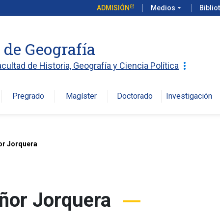
ADMISIÓN
Medios
arrow_drop_down
Biblio
o de Geografía
more_vert
acultad de Historia, Geografía y Ciencia Política
Pregrado
Magíster
Doctorado
Investigación
arro
ñor Jorquera
eñor Jorquera