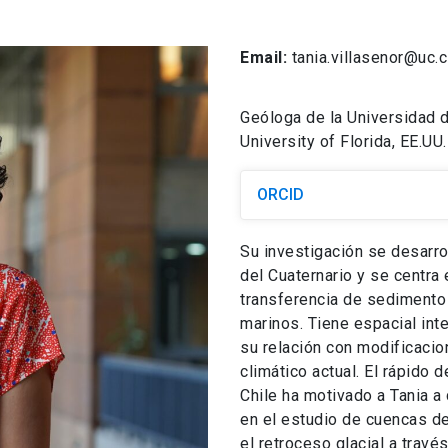
Email:
tania.villasenor@uc.c
Geóloga de la Universidad d
University of Florida, EE.UU.
ORCID
Su investigación se desarro
del Cuaternario y se centr
transferencia de sedimento 
marinos. Tiene espacial int
su relación con modificaci
climático actual. El rápido 
Chile ha motivado a Tania a
en el estudio de cuencas de
el retroceso glacial a trav