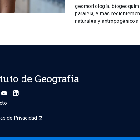
geomorfología, biogeoquímic
paralela, y más recientemen
naturales y antropogénicos 
ituto de Geografía
cto
cas de Privacidad
launch