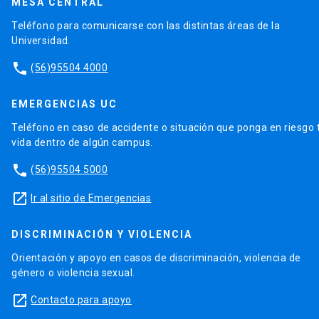
MESA CENTRAL
Medina (Coord..). Universidad de Las Palmas de Gran
Teléfono para comunicarse con las distintas áreas de la
Canaria, Asociación Española de Geografía. EBOOK,
Universidad.
ULPGC ediciones, 2021. Pp. 339-351.
phone
(56)95504 4000
Arenas, F. y Orellana, A. Aportes desde el
ordenamiento territorial a la descentralización
EMERGENCIAS UC
política y administrativa del país. En
Desarrollo
Teléfono en caso de accidente o situación que ponga en riesgo 
Territorial Colaborativo. Descentralización, poder,
vida dentro de algún campus.
competencias y recursos
. Von Baer, H. y Bravo, N.
phone
(Editores). Editorial UFRO, University Press,
(56)95504 5000
Fundación Chile Descentralizado… Desarrollado y
launch
Ir al sitio de Emergencias
Konrad Adenauer Stiftung. Santiago, julio 2019. Pp.
153-160.
DISCRIMINACIÓN Y VIOLENCIA
Orientación y apoyo en casos de discriminación, violencia de
género o violencia sexual.
launch
Contacto para apoyo