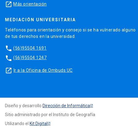
launch
Más orientación
MEDIACIÓN UNIVERSITARIA
Teléfonos para orientación y consejo si se ha vulnerado alguno
de tus derechos en la universidad.
phone
(56)95504 1691
phone
(56)95504 1247
launch
Ir a la Oficina de Ombuds UC
Diseño y desarrollo
Dirección de Informática
Sitio administrado por el Instituto de Geografía
Utilizando el
Kit Digital