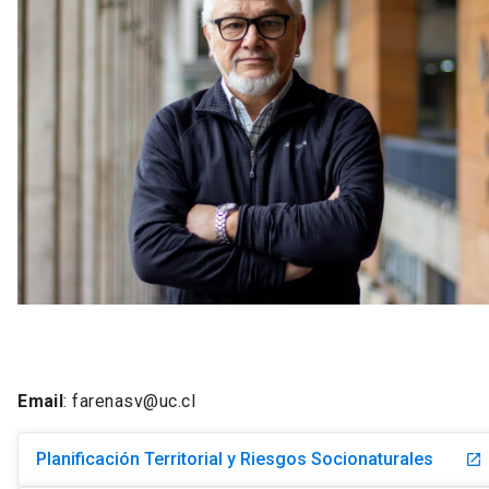
Email
: farenasv@uc.cl
Planificación Territorial y Riesgos Socionaturales
launch