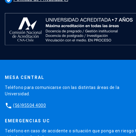
y silvestres en instrumentos de planificación
territorial integrada"
en Concurso de políticas
Públicas, Propuestas para Chile, Centro de Políticas
Públicas UC.
MESA CENTRAL
Teléfono para comunicarse con las distintas áreas de la
Universidad.
phone
(56)95504 4000
EMERGENCIAS UC
Teléfono en caso de accidente o situación que ponga en riesgo 