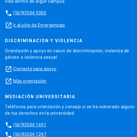
vida dentro de algún campus.
phone
(56)95504 5000
launch
Ir al sitio de Emergencias
DISCRIMINACIÓN Y VIOLENCIA
Orientación y apoyo en casos de discriminación, violencia de
género o violencia sexual.
launch
Contacto para apoyo
launch
Más orientación
MEDIACIÓN UNIVERSITARIA
Teléfonos para orientación y consejo si se ha vulnerado alguno
de tus derechos en la universidad.
phone
(56)95504 1691
phone
(56)95504 1247