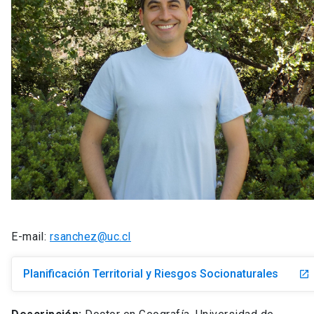
E-mail:
rsanchez@uc.cl
Planificación Territorial y Riesgos Socionaturales
launch