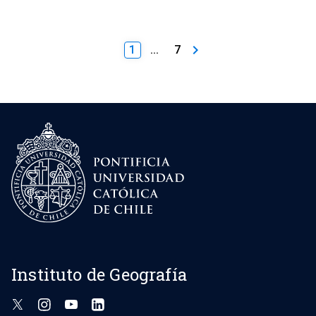
keyboard_arrow_right
1
...
7
Instituto de Geografía