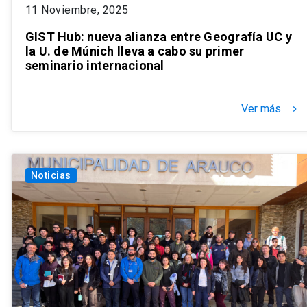
11 Noviembre, 2025
GIST Hub: nueva alianza entre Geografía UC y
la U. de Múnich lleva a cabo su primer
seminario internacional
Ver más
keyboard_arrow_right
Noticias