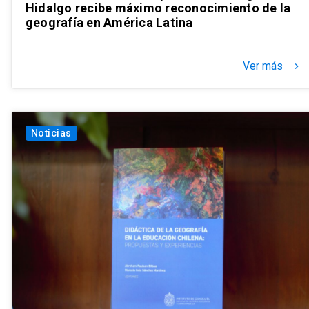
Hidalgo recibe máximo reconocimiento de la
geografía en América Latina
Ver más
keyboard_arrow_right
Noticias