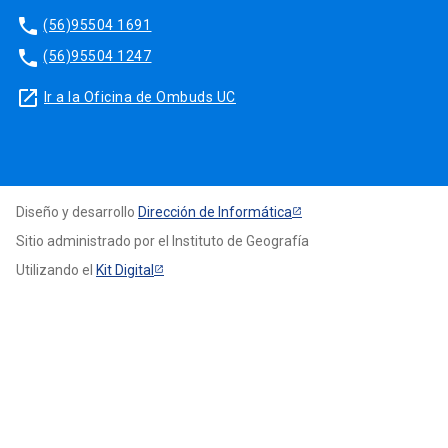
phone
(56)95504 1691
phone
(56)95504 1247
launch
Ir a la Oficina de Ombuds UC
Diseño y desarrollo
Dirección de Informática
Sitio administrado por el Instituto de Geografía
Utilizando el
Kit Digital