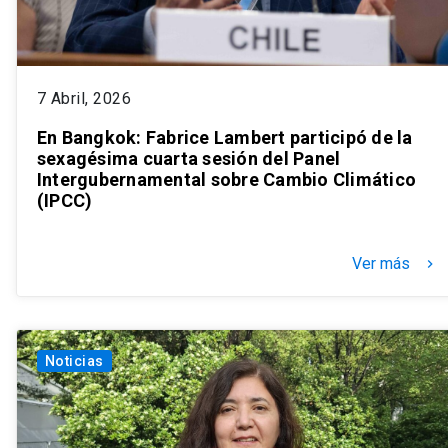
7 Abril, 2026
En Bangkok: Fabrice Lambert participó de la
sexagésima cuarta sesión del Panel
Intergubernamental sobre Cambio Climático
(IPCC)
Ver más
keyboard_arrow_right
Noticias