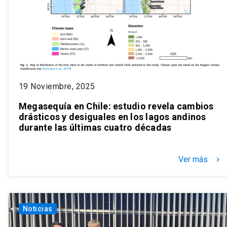
19 Noviembre, 2025
Megasequía en Chile: estudio revela cambios
drásticos y desiguales en los lagos andinos
durante las últimas cuatro décadas
Ver más
keyboard_arrow_right
Noticias