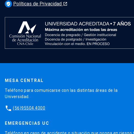
Políticas de Privacidad
verified_user
launch
MESA CENTRAL
Teléfono para comunicarse con las distintas áreas de la
Universidad.
phone
(56)95504 4000
EMERGENCIAS UC
Teléfono en caso de accidente o situación que ponga en riesgo 