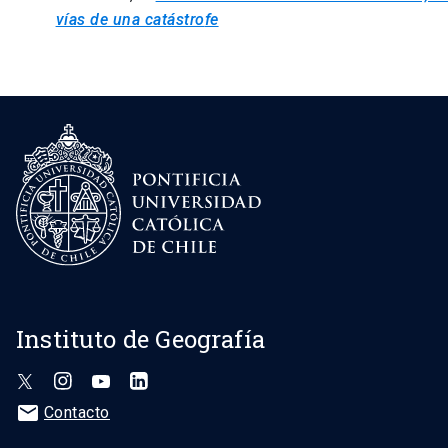
vías de una catástro
fe
Instituto de Geografía
mail
Contacto