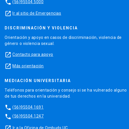
phone
(56)95504 5000
launch
Ir al sitio de Emergencias
DISCRIMINACIÓN Y VIOLENCIA
Orientación y apoyo en casos de discriminación, violencia de
género o violencia sexual.
launch
Contacto para apoyo
launch
Más orientación
MEDIACIÓN UNIVERSITARIA
Teléfonos para orientación y consejo si se ha vulnerado alguno
de tus derechos en la universidad.
phone
(56)95504 1691
phone
(56)95504 1247
launch
Ir a la Oficina de Ombuds UC