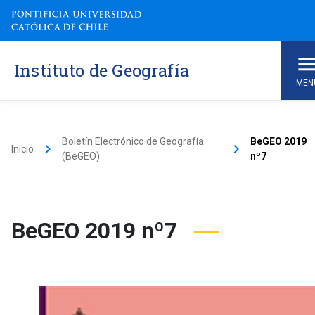
Instituto de Geografía
MEN
Boletín Electrónico de Geografía
BeGEO 2019
keyboard_arrow_right
keyboard_arrow_right
Inicio
(BeGEO)
nº7
BeGEO 2019 nº7