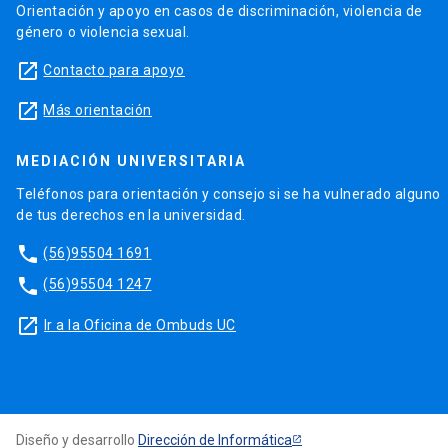
Orientación y apoyo en casos de discriminación, violencia de
género o violencia sexual.
launch
Contacto para apoyo
launch
Más orientación
MEDIACIÓN UNIVERSITARIA
Teléfonos para orientación y consejo si se ha vulnerado alguno
de tus derechos en la universidad.
phone
(56)95504 1691
phone
(56)95504 1247
launch
Ir a la Oficina de Ombuds UC
Diseño y desarrollo
Dirección de Informática