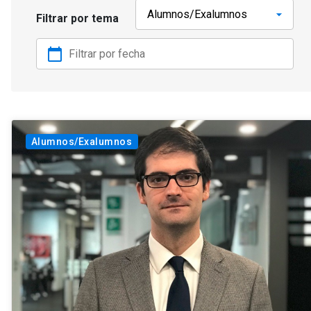
Filtrar por tema
calendar_today
Alumnos/Exalumnos