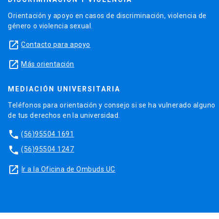
Orientación y apoyo en casos de discriminación, violencia de
género o violencia sexual.
launch
Contacto para apoyo
launch
Más orientación
MEDIACIÓN UNIVERSITARIA
Teléfonos para orientación y consejo si se ha vulnerado alguno
de tus derechos en la universidad.
phone
(56)95504 1691
phone
(56)95504 1247
launch
Ir a la Oficina de Ombuds UC