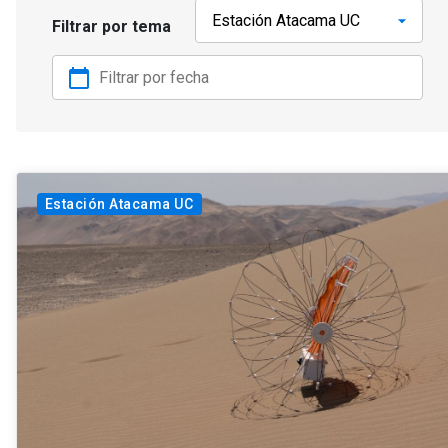
Filtrar por tema
calendar_today
Estación Atacama UC