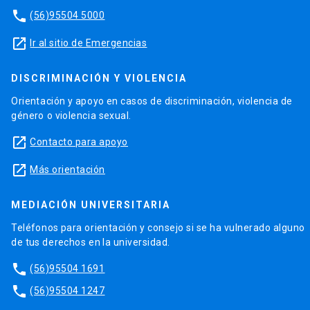
phone
(56)95504 5000
launch
Ir al sitio de Emergencias
DISCRIMINACIÓN Y VIOLENCIA
Orientación y apoyo en casos de discriminación, violencia de
género o violencia sexual.
launch
Contacto para apoyo
launch
Más orientación
MEDIACIÓN UNIVERSITARIA
Teléfonos para orientación y consejo si se ha vulnerado alguno
de tus derechos en la universidad.
phone
(56)95504 1691
phone
(56)95504 1247