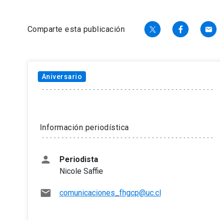
Comparte esta publicación
email
Aniversario
Tema
Información periodística
person
Periodista
Nicole Saffie
mail
comunicaciones_fhgcp@uc.cl