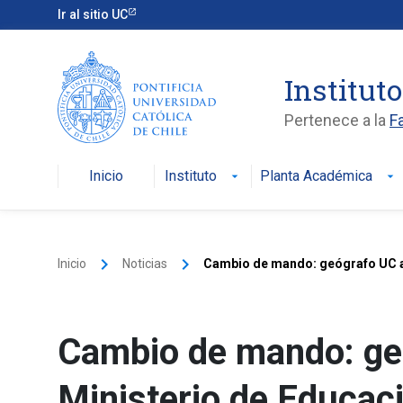
Ir al sitio UC
Institut
Pertenece a la
F
Inicio
Instituto
Planta Académica
arrow_drop_down
arrow_drop_down
keyboard_arrow_right
keyboard_arrow_right
Inicio
Noticias
Cambio de mando: geógrafo UC a
Cambio de mando: ge
Ministerio de Educac