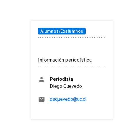
Tema
Alumnos/Exalumnos
Información periodística
person
Periodista
Diego Quevedo
mail
dsquevedo@uc.cl