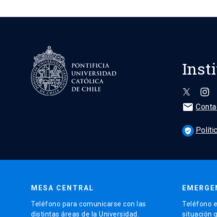
Inst
mail
Conta
Políti
verified_user
MESA CENTRAL
EMERGE
Teléfono para comunicarse con las
Teléfono e
distintas áreas de la Universidad.
situación 