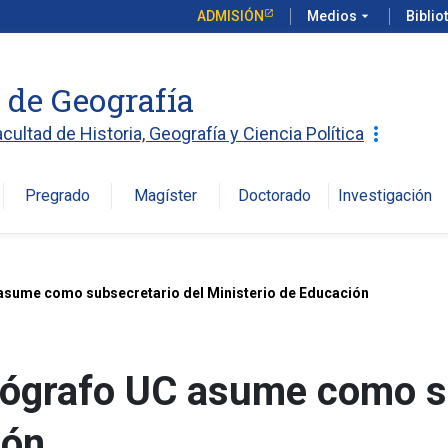
ADMISIÓN
Medios
arrow_drop_down
Biblio
o de Geografía
more_vert
acultad de Historia, Geografía y Ciencia Política
Pregrado
Magíster
Doctorado
Investigación
arro
sume como subsecretario del Ministerio de Educación
ógrafo UC asume como su
ión