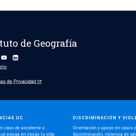
ituto de Geografía
cto
cas de Privacidad
launch
NCIAS UC
DISCRIMINACIÓN Y VIOL
n caso de accidente o
Orientación y apoyo en casos 
que ponga en riesgo tu vida
discriminación, violencia de g