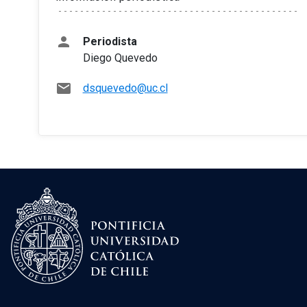
person
Periodista
Diego Quevedo
mail
dsquevedo@uc.cl