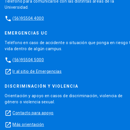
Teléfono para comunicarse con las distintas áreas de la
Universidad.
phone
(56)95504 4000
EMERGENCIAS UC
Teléfono en caso de accidente o situación que ponga en riesgo 
vida dentro de algún campus.
phone
(56)95504 5000
launch
Ir al sitio de Emergencias
DISCRIMINACIÓN Y VIOLENCIA
Orientación y apoyo en casos de discriminación, violencia de
género o violencia sexual.
launch
Contacto para apoyo
launch
Más orientación