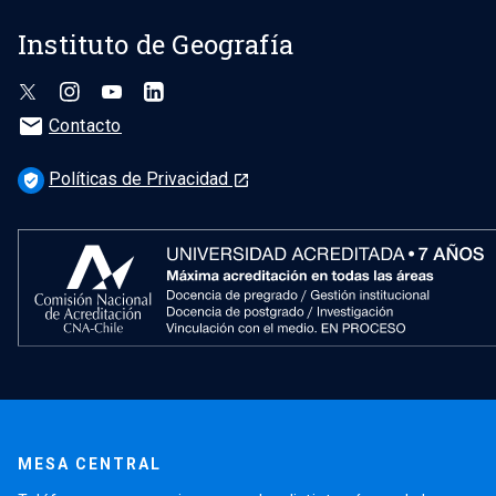
Instituto de Geografía
mail
Contacto
Políticas de Privacidad
verified_user
launch
MESA CENTRAL