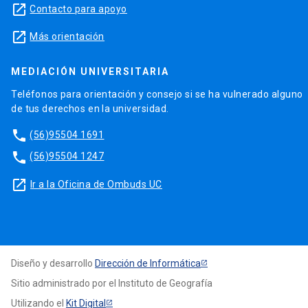
launch
Contacto para apoyo
launch
Más orientación
MEDIACIÓN UNIVERSITARIA
Teléfonos para orientación y consejo si se ha vulnerado alguno
de tus derechos en la universidad.
phone
(56)95504 1691
phone
(56)95504 1247
launch
Ir a la Oficina de Ombuds UC
Diseño y desarrollo
Dirección de Informática
Sitio administrado por el Instituto de Geografía
Utilizando el
Kit Digital