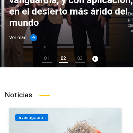
vanguardia, y con aplicación,
en el desierto más árido del
mundo
Ver más
arrow_forward
pause_circle_filled
01
02
03
Noticias
Investigación